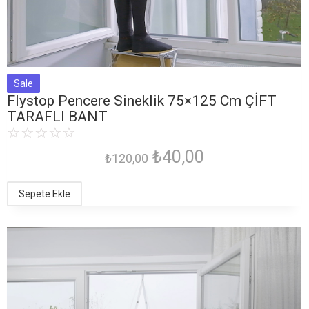
Sale
Flystop Pencere Sineklik 75×125 Cm ÇİFT
TARAFLI BANT
☆
☆
☆
☆
☆
₺
40,00
₺
120,00
Sepete Ekle