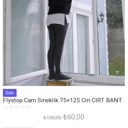
Sale
Flystop Cam Sineklik 75×125 Cm CIRT BANT
☆
☆
☆
☆
☆
₺
60,00
₺
130,00