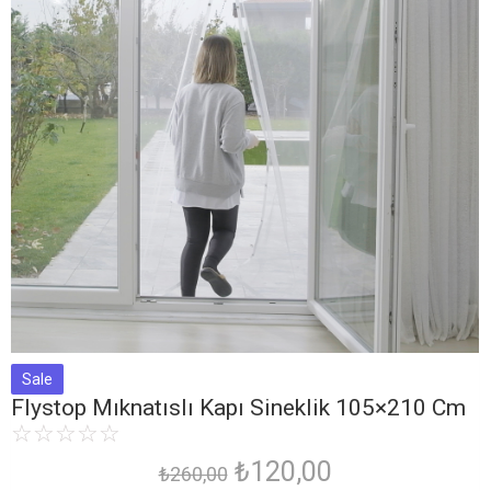
Sale
Flystop Mıknatıslı Kapı Sineklik 105×210 Cm
☆
☆
☆
☆
☆
₺
120,00
₺
260,00