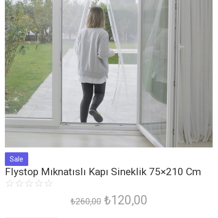
Sale
Flystop Mıknatıslı Kapı Sineklik 75×210 Cm
☆
☆
☆
☆
☆
₺
120,00
₺
260,00