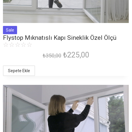
Sale
Flystop Mıknatıslı Kapı Sineklik Özel Ölçü
☆
☆
☆
☆
☆
₺
225,00
₺
350,00
Sepete Ekle