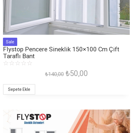
Sale
Flystop Pencere Sineklik 150×100 Cm Çift
Taraflı Bant
☆
☆
☆
☆
☆
₺
50,00
₺
140,00
Sepete Ekle