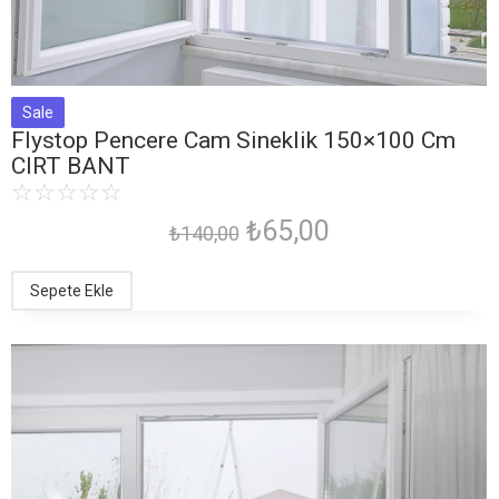
Sale
Flystop Pencere Cam Sineklik 150×100 Cm
CIRT BANT
☆
☆
☆
☆
☆
₺
65,00
₺
140,00
Sepete Ekle