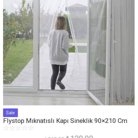
Sale
Flystop Mıknatıslı Kapı Sineklik 90×210 Cm
☆
☆
☆
☆
☆